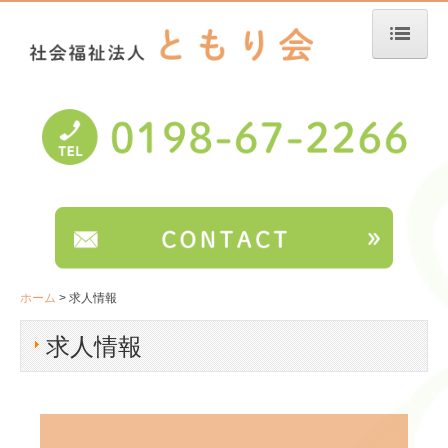
ホーム
法人概要
みやもり荘
サービス案内
ご利用案内
行事紹介
ホーム
求人情報
みやもり荘だより
求人情報
「サポートみやもりの里」
高舘の園